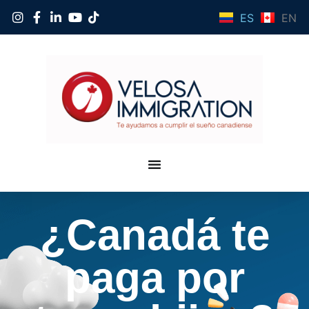
ES
EN
¿Canadá te
paga por