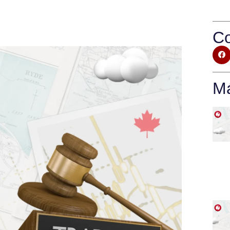
Co
Má