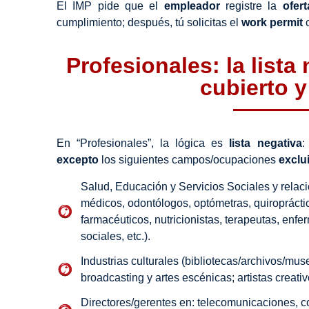
El IMP pide que el
empleador
registre la
ofert
cumplimiento; después, tú solicitas el
work permit
c
Profesionales: la lista
cubierto y
En “Profesionales”, la lógica es
lista negativa
excepto
los siguientes campos/ocupaciones
exclu
Salud, Educación y Servicios Sociales y relaci
médicos, odontólogos, optómetras, quiropráctic
farmacéuticos, nutricionistas, terapeutas, enfe
sociales, etc.).
Industrias culturales (bibliotecas/archivos/muse
broadcasting y artes escénicas; artistas creativ
Directores/gerentes en: telecomunicaciones, c