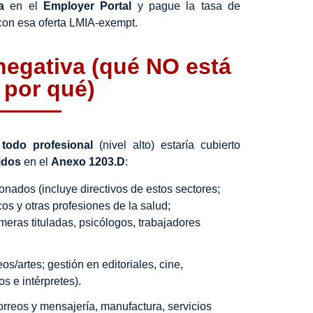
a
en el
Employer Portal
y pague la tasa de
on esa oferta LMIA-exempt.
 negativa (qué NO está
 por qué)
:
todo profesional
(nivel alto) estaría cubierto
idos
en el
Anexo 1203.D
:
onados (incluye directivos de estos sectores;
os y otras profesiones de la salud;
rmeras tituladas, psicólogos, trabajadores
os/artes; gestión en editoriales, cine,
os e intérpretes).
orreos y mensajería, manufactura, servicios