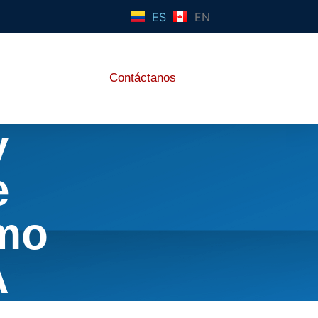
ES
EN
Contáctanos
y
e
ómo
A