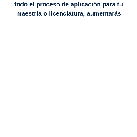
todo el proceso de aplicación para tu
maestría o licenciatura, aumentarás
significativamente tus posibilidades de
éxito.
Nos encargamos de asesorarte en
cada etapa, desde la preparación de
documentos hasta la entrevista final. Deja tus
datos en el siguiente formulario y un asesor
experto se pondrá en contacto contigo para
brindarte la ayuda personalizada que
necesitas.
Confía en nuestra experiencia
para alcanzar tus metas académicas.