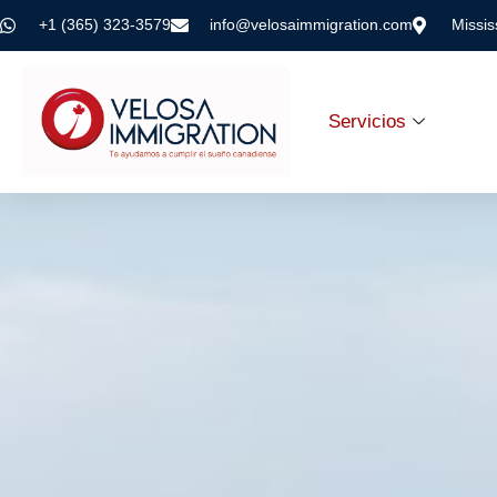
+1 (365) 323-3579
info@velosaimmigration.com
Missi
Servicios