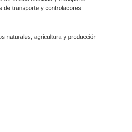
es de transporte y controladores
s naturales, agricultura y producción
os naturales y producción conexa
amiento, fabricación y servicios
ervicios públicos
de control y proceso y ensambladores
 excluido el Subgrupo Principal 932,
s de ensamblaje de aeronaves
y panaderos