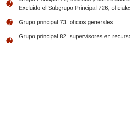
Excluido el Subgrupo Principal 726, oficial
Grupo principal 73, oficios generales
Grupo principal 82, supervisores en recurso
conexa
Grupo principal 83, ocupaciones de recurs
Grupo Principal 92, supervisores de proces
públicos, y operadores y controladores de s
Grupo principal 93, operadores centrales 
e inspectores de ensamblaje de aeronaves,
ensambladores de aeronaves e inspectore
Grupo menor 6320, cocineros, carniceros 