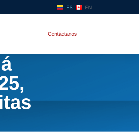
ES
EN
Contáctanos
dá
25,
itas