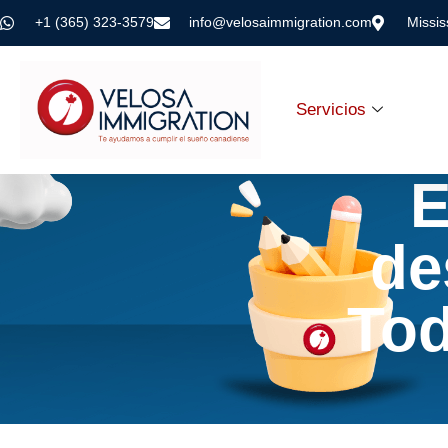
+1 (365) 323-3579
info@velosaimmigration.com
Missi
Servicios
E
de
Tod