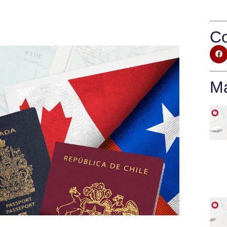
Co
Má