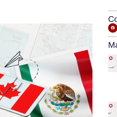
Co
Má