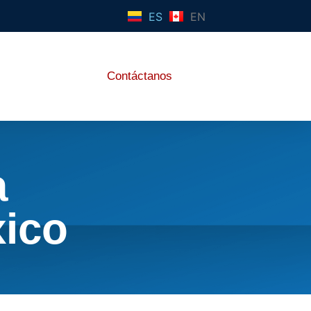
ES
EN
Contáctanos
a
ico